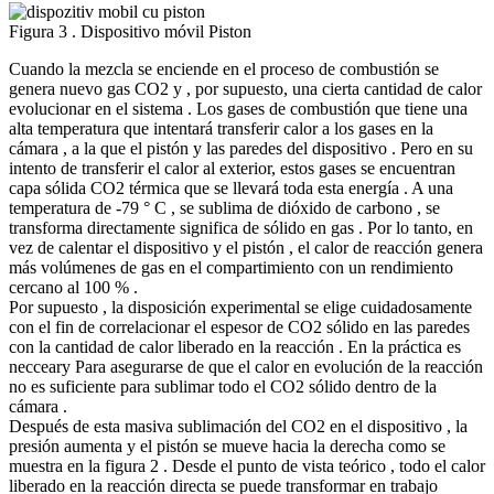
Figura 3 . Dispositivo móvil Piston
Cuando la mezcla se enciende en el proceso de combustión se
genera nuevo gas CO2 y , por supuesto, una cierta cantidad de calor
evolucionar en el sistema . Los gases de combustión que tiene una
alta temperatura que intentará transferir calor a los gases en la
cámara , a la que el pistón y las paredes del dispositivo . Pero en su
intento de transferir el calor al exterior, estos gases se encuentran
capa sólida CO2 térmica que se llevará toda esta energía . A una
temperatura de -79 ° C , se sublima de dióxido de carbono , se
transforma directamente significa de sólido en gas . Por lo tanto, en
vez de calentar el dispositivo y el pistón , el calor de reacción genera
más volúmenes de gas en el compartimiento con un rendimiento
cercano al 100 % .
Por supuesto , la disposición experimental se elige cuidadosamente
con el fin de correlacionar el espesor de CO2 sólido en las paredes
con la cantidad de calor liberado en la reacción . En la práctica es
necceary Para asegurarse de que el calor en evolución de la reacción
no es suficiente para sublimar todo el CO2 sólido dentro de la
cámara .
Después de esta masiva sublimación del CO2 en el dispositivo , la
presión aumenta y el pistón se mueve hacia la derecha como se
muestra en la figura 2 . Desde el punto de vista teórico , todo el calor
liberado en la reacción directa se puede transformar en trabajo