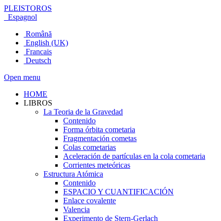
PLEISTOROS
Espagnol
Română
English (UK)
Francais
Deutsch
Open menu
HOME
LIBROS
La Teoria de la Gravedad
Contenido
Forma órbita cometaria
Fragmentación cometas
Colas cometarias
Aceleración de partículas en la cola cometaria
Corrientes meteóricas
Estructura Atómica
Contenido
ESPACIO Y CUANTIFICACIÓN
Enlace covalente
Valencia
Experimento de Stern-Gerlach