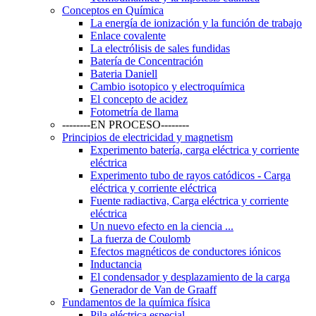
Conceptos en Química
La energía de ionización y la función de trabajo
Enlace covalente
La electrólisis de sales fundidas
Batería de Concentración
Bateria Daniell
Cambio isotopico y electroquímica
El concepto de acidez
Fotometría de llama
--------EN PROCESO--------
Principios de electricidad y magnetism
Experimento batería, carga eléctrica y corriente
eléctrica
Experimento tubo de rayos catódicos - Carga
eléctrica y corriente eléctrica
Fuente radiactiva, Carga eléctrica y corriente
eléctrica
Un nuevo efecto en la ciencia ...
La fuerza de Coulomb
Efectos magnéticos de conductores iónicos
Inductancia
El condensador y desplazamiento de la carga
Generador de Van de Graaff
Fundamentos de la química física
Pila eléctrica especial