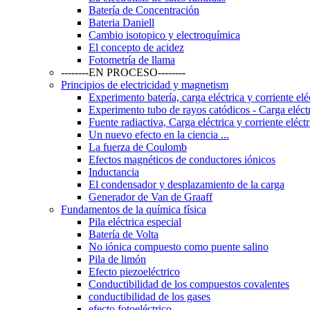
Batería de Concentración
Bateria Daniell
Cambio isotopico y electroquímica
El concepto de acidez
Fotometría de llama
--------EN PROCESO--------
Principios de electricidad y magnetism
Experimento batería, carga eléctrica y corriente elé
Experimento tubo de rayos catódicos - Carga eléctri
Fuente radiactiva, Carga eléctrica y corriente eléctr
Un nuevo efecto en la ciencia ...
La fuerza de Coulomb
Efectos magnéticos de conductores iónicos
Inductancia
El condensador y desplazamiento de la carga
Generador de Van de Graaff
Fundamentos de la química física
Pila eléctrica especial
Batería de Volta
No iónica compuesto como puente salino
Pila de limón
Efecto piezoeléctrico
Conductibilidad de los compuestos covalentes
conductibilidad de los gases
efecto fotoeléctrico