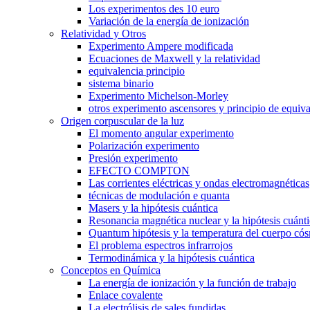
Los experimentos des 10 euro
Variación de la energía de ionización
Relatividad y Otros
Experimento Ampere modificada
Ecuaciones de Maxwell y la relatividad
equivalencia principio
sistema binario
Experimento Michelson-Morley
otros experimento ascensores y principio de equiva
Origen corpuscular de la luz
El momento angular experimento
Polarización experimento
Presión experimento
EFECTO COMPTON
Las corrientes eléctricas y ondas electromagnéticas
técnicas de modulación e quanta
Masers y la hipótesis cuántica
Resonancia magnética nuclear y la hipótesis cuánt
Quantum hipótesis y la temperatura del cuerpo có
El problema espectros infrarrojos
Termodinámica y la hipótesis cuántica
Conceptos en Química
La energía de ionización y la función de trabajo
Enlace covalente
La electrólisis de sales fundidas