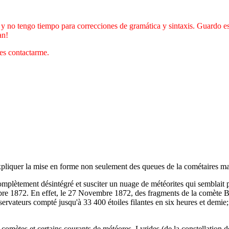
y no tengo tiempo para correcciones de gramática y sintaxis. Guardo est
an!
des contactarme.
iquer la mise en forme non seulement des queues de la cométaires mai
nt désintégré et susciter un nuage de météorites qui semblait prov
mbre 1872. En effet, le 27 Novembre 1872, des fragments de la comète Bi
bservateurs compté jusqu'à 33 400 étoiles filantes en six heures et demi
mètes et certains courants de météores. Lyrides (de la constellation de