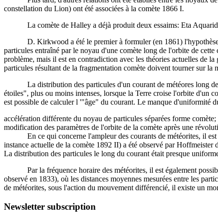
constellation du Lion) ont été associées à la comète 1866 I.
La comète de Halley a déjà produit deux essaims: Eta Aquarides, en
D. Kirkwood a été le premier à formuler (en 1861) l'hypothèse de l'
particules entraîné par le noyau d'une comète long de l'orbite de cette 
problème, mais il est en contradiction avec les théories actuelles de l
particules résultant de la fragmentation comète doivent tourner sur la
La distribution des particules d'un courant de météores long de l'orb
étoiles", plus ou moins intenses, lorsque la Terre croise l'orbite d'un c
est possible de calculer l '"âge" du courant. Le manque d'uniformité d
accélération différente du noyau de particules séparées forme comète;
modification des paramètres de l'orbite de la comète après une révolu
En ce qui concerne l'ampleur des courants de météorites, il est pr
instance actuelle de la comète 1892 II) a été observé par Hoffmeister 
La distribution des particules le long du courant était presque unifor
Par la fréquence horaire des météorites, il est également possible d'
observé en 1833), où les distances moyennes mesurées entre les partic
de météorites, sous l'action du mouvement différencié, il existe un mom
Newsletter subscription