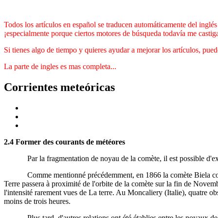
Todos los artículos en español se traducen automáticamente del inglés 
¡especialmente porque ciertos motores de búsqueda todavía me castig
Si tienes algo de tiempo y quieres ayudar a mejorar los artículos, pue
La parte de ingles es mas completa...
Corrientes meteóricas
2.4 Former des courants de météores
Par la fragmentation de noyau de la comète, il est possible d'expl
Comme mentionné précédemment, en 1866 la comète Biela complèteme
Terre passera à proximité de l'orbite de la comète sur la fin de Nove
l'intensité rarement vues de La terre. Au Moncaliery (Italie), quatre o
moins de trois heures.
Plus tard, d'autres relations ont été établies entre les noyaux de co