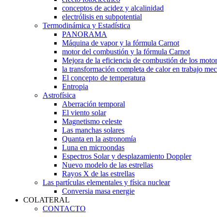
conceptos de acidez y alcalinidad
electrólisis en subpotential
Termodinámica y Estadística
PANORAMA
Máquina de vapor y la fórmula Carnot
motor del combustión y la fórmula Carnot
Mejora de la eficiencia de combustión de los moto
la transformación completa de calor en trabajo me
El concepto de temperatura
Entropia
Astrofísica
Aberración temporal
El viento solar
Magnetismo celeste
Las manchas solares
Quanta en la astronomía
Luna en microondas
Espectros Solar y desplazamiento Doppler
Nuevo modelo de las estrellas
Rayos X de las estrellas
Las partículas elementales y física nuclear
Conversia masa energie
COLATERAL
CONTACTO