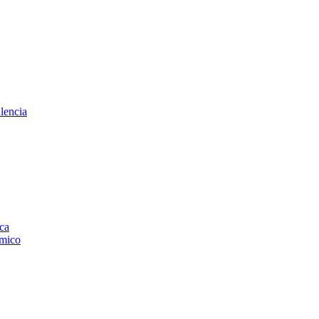
lencia
ica
smico