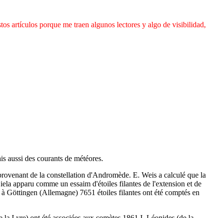
os artículos porque me traen algunos lectores y algo de visibilidad,
s aussi des courants de météores.
enant de la constellation d'Andromède. E. Weis a calculé que la
ela apparu comme un essaim d'étoiles filantes de l'extension et de
e; à Göttingen (Allemagne) 7651 étoiles filantes ont été comptés en
 la Lyre) ont été associées aux comètes 1861 I. Léonides (de la