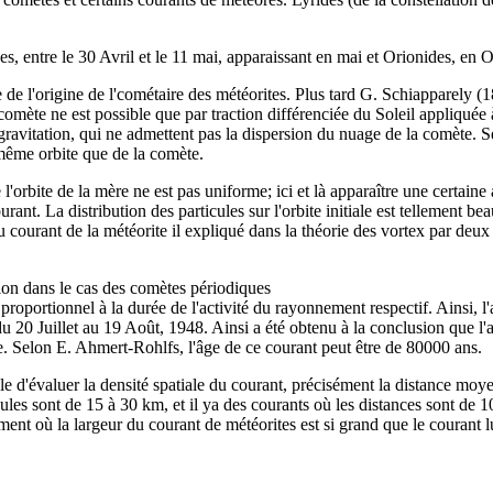
tre le 30 Avril et le 11 mai, apparaissant en mai et Orionides, en O
origine de l'cométaire des météorites. Plus tard G. Schiapparely (187
comète ne est possible que par traction différenciée du Soleil appliquée à
a gravitation, qui ne admettent pas la dispersion du nuage de la comète. S
 même orbite que de la comète.
ite de la mère ne est pas uniforme; ici et là apparaître une certaine a
ourant. La distribution des particules sur l'orbite initiale est tellement b
u courant de la météorite il expliqué dans la théorie des vortex par deu
tion dans le cas des comètes périodiques
oportionnel à la durée de l'activité du rayonnement respectif. Ainsi
du 20 Juillet au 19 Août, 1948. Ainsi a été obtenu à la conclusion que l
me. Selon E. Ahmert-Rohlfs, l'âge de ce courant peut être de 80000 ans.
évaluer la densité spatiale du courant, précisément la distance moyenne
ules sont de 15 à 30 km, et il ya des courants où les distances sont de 
ent où la largeur du courant de météorites est si grand que le courant l