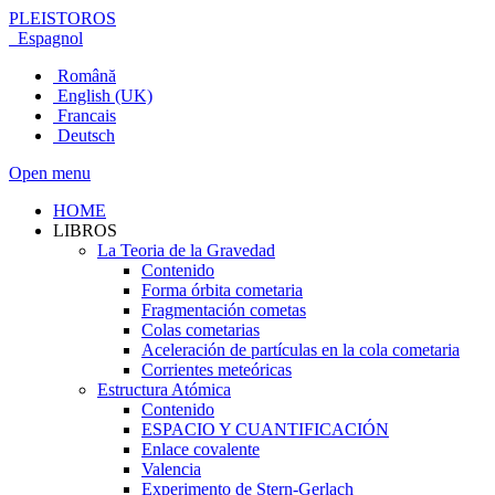
PLEISTOROS
Espagnol
Română
English (UK)
Francais
Deutsch
Open menu
HOME
LIBROS
La Teoria de la Gravedad
Contenido
Forma órbita cometaria
Fragmentación cometas
Colas cometarias
Aceleración de partículas en la cola cometaria
Corrientes meteóricas
Estructura Atómica
Contenido
ESPACIO Y CUANTIFICACIÓN
Enlace covalente
Valencia
Experimento de Stern-Gerlach