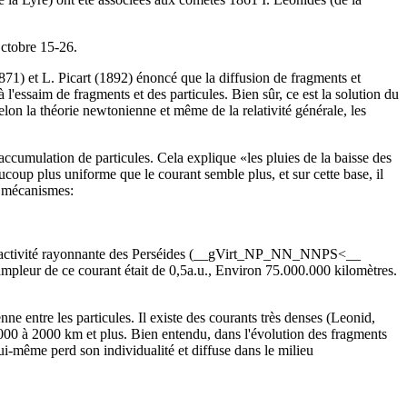
ctobre 15-26.
1) et L. Picart (1892) énoncé que la diffusion de fragments et
 l'essaim de fragments et des particules. Bien sûr, ce est la solution du
elon la théorie newtonienne et même de la relativité générale, les
ccumulation de particules. Cela explique «les pluies de la baisse des
eaucoup plus uniforme que le courant semble plus, et sur cette base, il
x mécanismes:
, l'activité rayonnante des Perséides (__gVirt_NP_NN_NNPS<__
'ampleur de ce courant était de 0,5a.u., Environ 75.000.000 kilomètres.
 entre les particules. Il existe des courants très denses (Leonid,
1000 à 2000 km et plus. Bien entendu, dans l'évolution des fragments
ui-même perd son individualité et diffuse dans le milieu