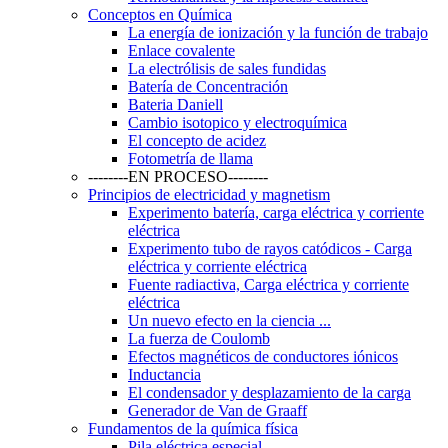
Conceptos en Química
La energía de ionización y la función de trabajo
Enlace covalente
La electrólisis de sales fundidas
Batería de Concentración
Bateria Daniell
Cambio isotopico y electroquímica
El concepto de acidez
Fotometría de llama
--------EN PROCESO--------
Principios de electricidad y magnetism
Experimento batería, carga eléctrica y corriente
eléctrica
Experimento tubo de rayos catódicos - Carga
eléctrica y corriente eléctrica
Fuente radiactiva, Carga eléctrica y corriente
eléctrica
Un nuevo efecto en la ciencia ...
La fuerza de Coulomb
Efectos magnéticos de conductores iónicos
Inductancia
El condensador y desplazamiento de la carga
Generador de Van de Graaff
Fundamentos de la química física
Pila eléctrica especial