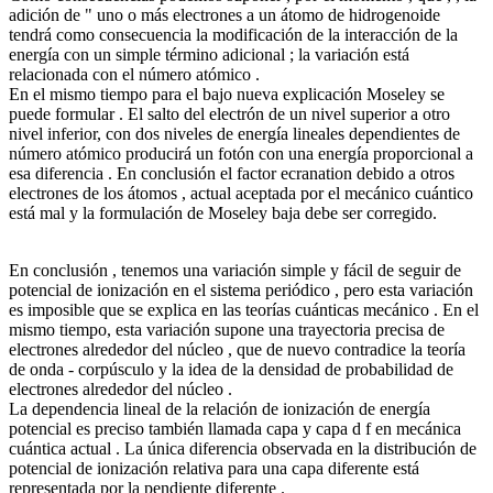
adición de " uno o más electrones a un átomo de hidrogenoide
tendrá como consecuencia la modificación de la interacción de la
energía con un simple término adicional ; la variación está
relacionada con el número atómico .
En el mismo tiempo para el bajo nueva explicación Moseley se
puede formular . El salto del electrón de un nivel superior a otro
nivel inferior, con dos niveles de energía lineales dependientes de
número atómico producirá un fotón con una energía proporcional a
esa diferencia . En conclusión el factor ecranation debido a otros
electrones de los átomos , actual aceptada por el mecánico cuántico
está mal y la formulación de Moseley baja debe ser corregido.
En conclusión , tenemos una variación simple y fácil de seguir de
potencial de ionización en el sistema periódico , pero esta variación
es imposible que se explica en las teorías cuánticas mecánico . En el
mismo tiempo, esta variación supone una trayectoria precisa de
electrones alrededor del núcleo , que de nuevo contradice la teoría
de onda - corpúsculo y la idea de la densidad de probabilidad de
electrones alrededor del núcleo .
La dependencia lineal de la relación de ionización de energía
potencial es preciso también llamada capa y capa d f en mecánica
cuántica actual . La única diferencia observada en la distribución de
potencial de ionización relativa para una capa diferente está
representada por la pendiente diferente .