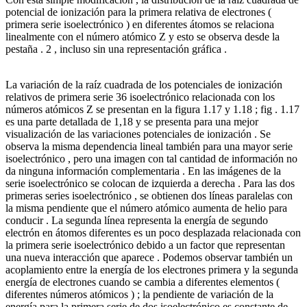
potencial de ionización para la primera relativa de electrones (
primera serie isoelectrónico ) en diferentes átomos se relaciona
linealmente con el número atómico Z y esto se observa desde la
pestaña . 2 , incluso sin una representación gráfica .
La variación de la raíz cuadrada de los potenciales de ionización
relativos de primera serie 36 isoelectrónico relacionada con los
números atómicos Z se presentan en la figura 1.17 y 1.18 ; fig . 1.17
es una parte detallada de 1,18 y se presenta para una mejor
visualización de las variaciones potenciales de ionización . Se
observa la misma dependencia lineal también para una mayor serie
isoelectrónico , pero una imagen con tal cantidad de información no
da ninguna información complementaria . En las imágenes de la
serie isoelectrónico se colocan de izquierda a derecha . Para las dos
primeras series isoelectrónico , se obtienen dos líneas paralelas con
la misma pendiente que el número atómico aumenta de helio para
conducir . La segunda línea representa la energía de segundo
electrón en átomos diferentes es un poco desplazada relacionada con
la primera serie isoelectrónico debido a un factor que representan
una nueva interacción que aparece . Podemos observar también un
acoplamiento entre la energía de los electrones primera y la segunda
energía de electrones cuando se cambia a diferentes elementos (
diferentes números atómicos ) ; la pendiente de variación de la
energía para la primera serie de dos isoelectrónico es constante de