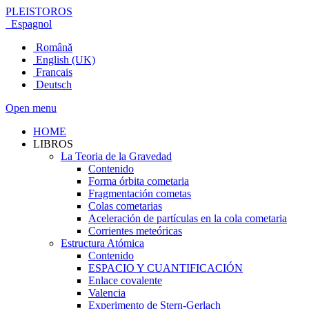
PLEISTOROS
Espagnol
Română
English (UK)
Francais
Deutsch
Open menu
HOME
LIBROS
La Teoria de la Gravedad
Contenido
Forma órbita cometaria
Fragmentación cometas
Colas cometarias
Aceleración de partículas en la cola cometaria
Corrientes meteóricas
Estructura Atómica
Contenido
ESPACIO Y CUANTIFICACIÓN
Enlace covalente
Valencia
Experimento de Stern-Gerlach