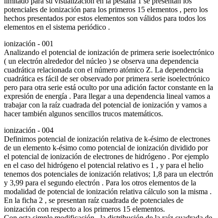
limitado para su visualización en la pestaña 1 se presentan los
potenciales de ionización para los primeros 15 elementos , pero los
hechos presentados por estos elementos son válidos para todos los
elementos en el sistema periódico .
ionización - 001
Analizando el potencial de ionización de primera serie isoelectrónico
( un electrón alrededor del núcleo ) se observa una dependencia
cuadrática relacionada con el número atómico Z. La dependencia
cuadrática es fácil de ser observado por primera serie isoelectrónico
pero para otra serie está oculto por una adición factor constante en la
expresión de energía . Para llegar a una dependencia lineal vamos a
trabajar con la raíz cuadrada del potencial de ionización y vamos a
hacer también algunos sencillos trucos matemáticos.
ionización - 004
Definimos potencial de ionización relativa de k-ésimo de electrones
de un elemento k-ésimo como potencial de ionización dividido por
el potencial de ionización de electrones de hidrógeno . Por ejemplo
en el caso del hidrógeno el potencial relativo es 1 , y para el helio
tenemos dos potenciales de ionización relativos; 1,8 para un electrón
y 3,99 para el segundo electrón . Para los otros elementos de la
modalidad de potencial de ionización relativa cálculo son la misma .
En la ficha 2 , se presentan raíz cuadrada de potenciales de
ionización con respecto a los primeros 15 elementos.
Con esta simple modificación , la distribución de la raíz cuadrada de