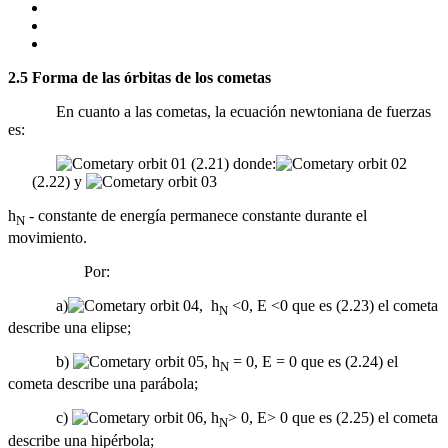
2.5 Forma de las órbitas de los cometas
En cuanto a las cometas, la ecuación newtoniana de fuerzas
es:
(2.21) donde:
(2.22) y
h
- constante de energía permanece constante durante el
N
movimiento.
Por:
a)
, h
<0, E <0 que es (2.23) el cometa
N
describe una elipse;
b)
, h
= 0, E = 0 que es (2.24) el
N
cometa describe una parábola;
c)
, h
> 0, E> 0 que es (2.25) el cometa
N
describe una hipérbola;