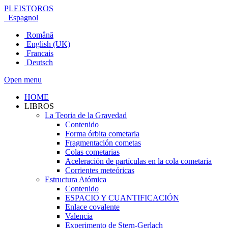
PLEISTOROS
Espagnol
Română
English (UK)
Francais
Deutsch
Open menu
HOME
LIBROS
La Teoria de la Gravedad
Contenido
Forma órbita cometaria
Fragmentación cometas
Colas cometarias
Aceleración de partículas en la cola cometaria
Corrientes meteóricas
Estructura Atómica
Contenido
ESPACIO Y CUANTIFICACIÓN
Enlace covalente
Valencia
Experimento de Stern-Gerlach