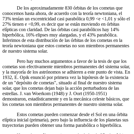
De los aproximadamente 830 órbitas de los cometas que
conocemos hasta ahora, de acuerdo con la teoría newtoniana, el
73% tenían un excentricidad casi parabólica 0,99 <e <1,01 y sólo el
27% tienen e <0,99, es decir que se están moviendo en órbitas
elípticas con claridad. De las órbitas casi parabólicos hay 14%
hiperbólica, 16% elipses muy alargadas, y el 43% parabólica.
Inferimos de esta distribución de las órbitas de los cometas en la
teoría newtoniana que estos cometas no son miembros permanentes
de nuestro sistema solar.
Pero hay muchos argumentos a favor de la tesis de que los
cometas son efectivamente miembros permanentes del sistema solar,
y la mayoría de los astrónomos se adhieren a este punto de vista. En
1932, E. Opik enunció por primera vez la hipótesis de la existencia
de un "depósito de cometas", situado al final de nuestro sistema
solar, que los cometas dejan bajo la acción perturbadora de las
estrellas. J. van Woerkom (1948) y J. Oort (1950-1951)
demostraron, estadísticamente y en la mecánica celeste básicos, que
los cometas son miembros permanentes de nuestro sistema solar.
Estos cometas pueden comenzar desde el Sol en una órbita
elíptica inicial (primaria), pero bajo la influencia de los planetas sus
trayectorias pueden obtener una forma parabólica o hiperbólica.