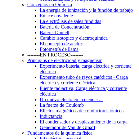
Conceptos en Química
La energía de ionización y la función de trabajo
Enlace covalente
La electrólisis de sales fundidas
Batería de Concentración
Bateria Daniell
Cambio isotopico y electroquímica
El concepto de acidez
Fotometría de llama
--------EN PROCESO--------
Principios de electricidad y magnetism
Experimento batería, carga eléctrica y corriente
eléctrica
Experimento tubo de rayos catódicos - Carga
eléctrica y corriente eléctrica
Fuente radiactiva, Carga eléctrica y corriente
eléctrica
Un nuevo efecto en la ciencia ...
La fuerza de Coulomb
Efectos magnéticos de conductores iónicos
Inductancia
El condensador y desplazamiento de la carga
Generador de Van de Graaff
Fundamentos de la química física
Pila eléctrica especial