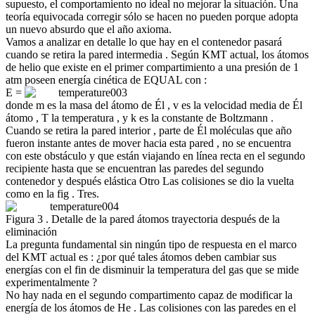
supuesto, el comportamiento no ideal no mejorar la situación. Una
teoría equivocada corregir sólo se hacen no pueden porque adopta
un nuevo absurdo que el año axioma.
Vamos a analizar en detalle lo que hay en el contenedor pasará
cuando se retira la pared intermedia . Según KMT actual, los átomos
de helio que existe en el primer compartimiento a una presión de 1
atm poseen energía cinética de EQUAL con :
E =
donde m es la masa del átomo de Él , v es la velocidad media de Él
átomo , T la temperatura , y k es la constante de Boltzmann .
Cuando se retira la pared interior , parte de Él moléculas que año
fueron instante antes de mover hacia esta pared , no se encuentra
con este obstáculo y que están viajando en línea recta en el segundo
recipiente hasta que se encuentran las paredes del segundo
contenedor y después elástica Otro Las colisiones se dio la vuelta
como en la fig . Tres.
Figura 3 . Detalle de la pared átomos trayectoria después de la
eliminación
La pregunta fundamental sin ningún tipo de respuesta en el marco
del KMT actual es : ¿por qué tales átomos deben cambiar sus
energías con el fin de disminuir la temperatura del gas que se mide
experimentalmente ?
No hay nada en el segundo compartimento capaz de modificar la
energía de los átomos de He . Las colisiones con las paredes en el