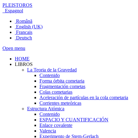
PLEISTOROS
Espagnol
Română
English (UK)
Francais
Deutsch
Open menu
HOME
LIBROS
La Teoria de la Gravedad
Contenido
Forma órbita cometaria
Fragmentación cometas
Colas cometarias
Aceleración de partículas en la cola cometaria
Corrientes meteóricas
Estructura Atómica
Contenido
ESPACIO Y CUANTIFICACIÓN
Enlace covalente
Valencia
Experimento de Stern-Gerlach