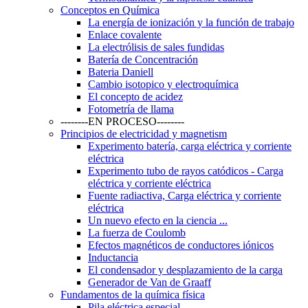
Conceptos en Química
La energía de ionización y la función de trabajo
Enlace covalente
La electrólisis de sales fundidas
Batería de Concentración
Bateria Daniell
Cambio isotopico y electroquímica
El concepto de acidez
Fotometría de llama
--------EN PROCESO--------
Principios de electricidad y magnetism
Experimento batería, carga eléctrica y corriente
eléctrica
Experimento tubo de rayos catódicos - Carga
eléctrica y corriente eléctrica
Fuente radiactiva, Carga eléctrica y corriente
eléctrica
Un nuevo efecto en la ciencia ...
La fuerza de Coulomb
Efectos magnéticos de conductores iónicos
Inductancia
El condensador y desplazamiento de la carga
Generador de Van de Graaff
Fundamentos de la química física
Pila eléctrica especial