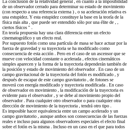
La conclusión de la relatividad general , en cuanto a la imposibilidad
de un observador cerrado para determinar su estado de movimiento
(con respecto a una referencia externa ) , o su aceleración relativa es
una estupidez. Y esta estupidez constituye la base en la teoría de la
física más alta , que puede ser entendido sólo por una élite de , ,
ciertos físicos " .
En teoría propuesta hay una clara diferencia entre un efecto
cinematográfico y un efecto real.
Por supuesto fotón como una partícula de masa se ​​hace actuar por la
fuerza de gravedad y su trayectoria se ha modificado como
consecuencia de esta acción . Pero en el caso de un ascensor que se
mueve con velocidad constante o acelerada , efectos cinemáticos
simples aparecen y la forma de la trayectoria dependerán también de
la posición y estado de movimiento del observador . En caso de un
campo gravitacional de la trayectoria del fotón es modificado , y
después de escapar de este campo gravitatorio , de fotones se
moverá con energía modificado y trayectoria modificada . En caso
de observador en movimiento , la modificación de la trayectoria es
evidente para el observador , y se debe al movimiento propio del
observador . Para cualquier otro observador o para cualquier otra
dirección de movimiento de la trayectoria , tendrá otro tipo .
Es imposible hacer equivalencia entre un campo acelerado y un
campo gravitatorio , aunque ambos son consecuencias de las fuerzas
reales e incluso para algunos observadores especiales el efecto final
sobre el fotón es la misma . Incluso en un caso en el que para todos