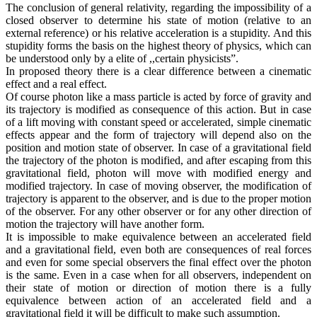
The conclusion of general relativity, regarding the impossibility of a
closed observer to determine his state of motion (relative to an
external reference) or his relative acceleration is a stupidity. And this
stupidity forms the basis on the highest theory of physics, which can
be understood only by a elite of ,,certain physicists”.
In proposed theory there is a clear difference between a cinematic
effect and a real effect.
Of course photon like a mass particle is acted by force of gravity and
its trajectory is modified as consequence of this action. But in case
of a lift moving with constant speed or accelerated, simple cinematic
effects appear and the form of trajectory will depend also on the
position and motion state of observer. In case of a gravitational field
the trajectory of the photon is modified, and after escaping from this
gravitational field, photon will move with modified energy and
modified trajectory. In case of moving observer, the modification of
trajectory is apparent to the observer, and is due to the proper motion
of the observer. For any other observer or for any other direction of
motion the trajectory will have another form.
It is impossible to make equivalence between an accelerated field
and a gravitational field, even both are consequences of real forces
and even for some special observers the final effect over the photon
is the same. Even in a case when for all observers, independent on
their state of motion or direction of motion there is a fully
equivalence between action of an accelerated field and a
gravitational field it will be difficult to make such assumption.