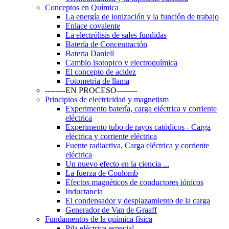
Conceptos en Química
La energía de ionización y la función de trabajo
Enlace covalente
La electrólisis de sales fundidas
Batería de Concentración
Bateria Daniell
Cambio isotopico y electroquímica
El concepto de acidez
Fotometría de llama
--------EN PROCESO--------
Principios de electricidad y magnetism
Experimento batería, carga eléctrica y corriente
eléctrica
Experimento tubo de rayos catódicos - Carga
eléctrica y corriente eléctrica
Fuente radiactiva, Carga eléctrica y corriente
eléctrica
Un nuevo efecto en la ciencia ...
La fuerza de Coulomb
Efectos magnéticos de conductores iónicos
Inductancia
El condensador y desplazamiento de la carga
Generador de Van de Graaff
Fundamentos de la química física
Pila eléctrica especial