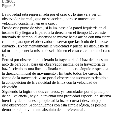
Lifts003
Figura 3
La novedad está representada por el caso c , lo que va a ver un
observador inercial , que no se acelera , pero se mueve con
velocidad constante , en este caso .
Desde este punto de vista , si la luz pase a la pared izquierda en el
instante t1 y llegar a la pared a la derecha en el tiempo t2 , en este
intervalo de tiempo, el ascensor se mueve hacia arriba con una cierta
cantidad para que el observador observar que fascículo de la luz se
curvado . Experimentalmente la velocidad v puede ser dispuesto de
tal manera , tener la misma desviación en el caso c , como en el caso
b .
Pero si por observador acelerado la trayectoria del haz de luz es un
arco de parábola , para un observador inercial de la trayectoria de
haz fascículo es una línea inclinada con un cierto ángulo respecto a
la dirección inicial de movimiento . En tanto todos los casos, la
forma de la trayectoria visto por el observador ascensor es debido a
la composición de la velocidad de la luz con la velocidad de
elevación .
Siguiendo la lógica de dos centavos, ya formuladas por el principio
de equivalencia , hay que inventar una propiedad especial de sistema
inercial y debido a esta propiedad la luz se curva ( desviado) para
este observador. Si continuamos con esta simple lógica, es posible
demostrar el movimiento absoluto de un referencial .