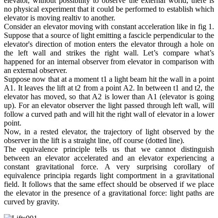
elevator, without possibility to observe the external world, there is
no physical experiment that it could be performed to establish which
elevator is moving realtiv to another.
Consider an elevator moving with constant acceleration like in fig 1.
Suppose that a source of light emitting a fascicle perpendicular to the
elevator's direction of motion enters the elevator through a hole on
the left wall and strikes the right wall. Let’s compare what’s
happened for an internal observer from elevator in comparison with
an external observer.
Suppose now that at a moment t1 a light beam hit the wall in a point
A1. It leaves the lift at t2 from a point A2. In between t1 and t2, the
elevator has moved, so that A2 is lower than A1 (elevator is going
up). For an elevator observer the light passed through left wall, will
follow a curved path and will hit the right wall of elevator in a lower
point.
Now, in a rested elevator, the trajectory of light observed by the
observer in the lift is a straight line, off course (dotted line).
The equivalence principle tells us that we cannot distinguish
between an elevator accelerated and an elevator experiencing a
constant gravitational force. A very surprising corollary of
equivalence principia regards light comportment in a gravitational
field. It follows that the same effect should be observed if we place
the elevator in the presence of a gravitational force: light paths are
curved by gravity.