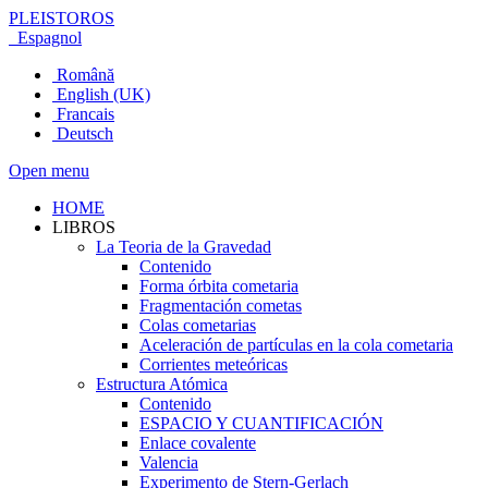
PLEISTOROS
Espagnol
Română
English (UK)
Francais
Deutsch
Open menu
HOME
LIBROS
La Teoria de la Gravedad
Contenido
Forma órbita cometaria
Fragmentación cometas
Colas cometarias
Aceleración de partículas en la cola cometaria
Corrientes meteóricas
Estructura Atómica
Contenido
ESPACIO Y CUANTIFICACIÓN
Enlace covalente
Valencia
Experimento de Stern-Gerlach