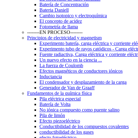
Batería de Concentración
Bateria Daniell
Cambio isotopico y electroquímica
El concepto de acidez
Fotometría de llama
--------EN PROCESO--------
Principios de electricidad y magnetism
Experimento batería, carga eléctrica y corriente elé
Experimento tubo de rayos catódicos - Carga eléctri
Fuente radiactiva, Carga eléctrica y corriente eléctr
Un nuevo efecto en la ciencia ...
La fuerza de Coulomb
Efectos magnéticos de conductores iónicos
Inductancia
El condensador y desplazamiento de la carga
Generador de Van de Graaff
Fundamentos de la química física
Pila eléctrica especial
Batería de Volta
No iónica compuesto como puente salino
Pila de limón
Efecto piezoeléctrico
Conductibilidad de los compuestos covalentes
conductibilidad de los gases
efecto fotoeléctrico