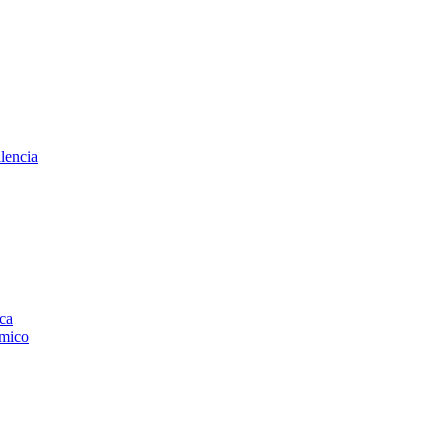
lencia
ica
smico