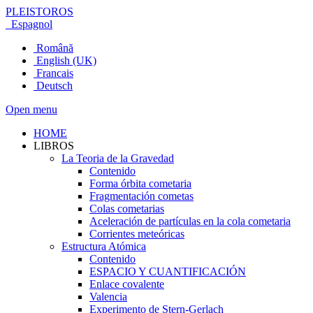
PLEISTOROS
Espagnol
Română
English (UK)
Francais
Deutsch
Open menu
HOME
LIBROS
La Teoria de la Gravedad
Contenido
Forma órbita cometaria
Fragmentación cometas
Colas cometarias
Aceleración de partículas en la cola cometaria
Corrientes meteóricas
Estructura Atómica
Contenido
ESPACIO Y CUANTIFICACIÓN
Enlace covalente
Valencia
Experimento de Stern-Gerlach