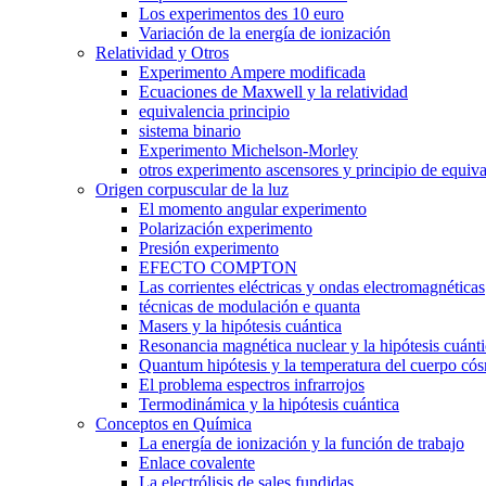
Los experimentos des 10 euro
Variación de la energía de ionización
Relatividad y Otros
Experimento Ampere modificada
Ecuaciones de Maxwell y la relatividad
equivalencia principio
sistema binario
Experimento Michelson-Morley
otros experimento ascensores y principio de equiva
Origen corpuscular de la luz
El momento angular experimento
Polarización experimento
Presión experimento
EFECTO COMPTON
Las corrientes eléctricas y ondas electromagnéticas
técnicas de modulación e quanta
Masers y la hipótesis cuántica
Resonancia magnética nuclear y la hipótesis cuánt
Quantum hipótesis y la temperatura del cuerpo có
El problema espectros infrarrojos
Termodinámica y la hipótesis cuántica
Conceptos en Química
La energía de ionización y la función de trabajo
Enlace covalente
La electrólisis de sales fundidas