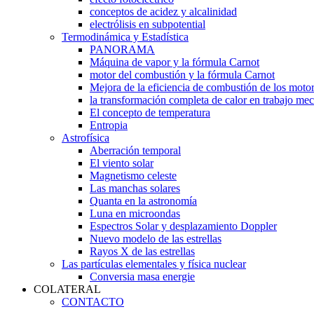
conceptos de acidez y alcalinidad
electrólisis en subpotential
Termodinámica y Estadística
PANORAMA
Máquina de vapor y la fórmula Carnot
motor del combustión y la fórmula Carnot
Mejora de la eficiencia de combustión de los moto
la transformación completa de calor en trabajo me
El concepto de temperatura
Entropia
Astrofísica
Aberración temporal
El viento solar
Magnetismo celeste
Las manchas solares
Quanta en la astronomía
Luna en microondas
Espectros Solar y desplazamiento Doppler
Nuevo modelo de las estrellas
Rayos X de las estrellas
Las partículas elementales y física nuclear
Conversia masa energie
COLATERAL
CONTACTO