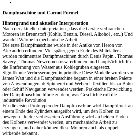
Dampfmaschine und Carnot Formel
Hintergrund und aktueller Interpretation
Nach der aktuellen Interpretation , dass die Geräte verbrauchen
Motoren ist Brennstoff (Kohle, Benzin, Diesel, Alkohol , etc..) Und
wandelt Wärme in mechanische Arbeit .
Die erste Dampfmaschine wurde in der Antike von Heron von
Alexandria erfunden. Viel später, gegen Ende des Mittelalters
wurden rudimentäre Dampfmaschinen durch Denis Papin , Thomas
Savery , Thomas Newcomen usw. erfunden. und hauptsächlich für
die Entfernung von Wasser aus Kohlegruben eingesetzt.
Signifikante Verbesserungen in primitive Diese Modelle wurden von
James Watt und die Dampfmaschine begann in einer breiten Palette
von Anwendungen ab Spinnerei und Weberei Textilien bis zu Bahn
oder Schiff Navigation verwendet werden. Praktische Entwicklung
der Dampfmaschine führte zu dem, was Geschichte ruft die
industrielle Revolution .
Für die ersten Prototypen der Dampfmaschine wird Dampfdruck an
einem Ende des Zylinders ausgeübt wird, um den Kolben zu
bewegen . In der verbesserten Ausführung wird an beiden Enden
des Kolbens verwendet werden, um mechanische Arbeit zu
erzeugen , und daher können diese Motoren auch als doppelt
wirkende bekannt .