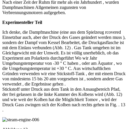
Nach einer Zeit der Ruhm für mehr als ein Jahrhundert , wurden
Dampfmaschinen Allgemeinen zugunsten von
Verbrennungsmotoren aufgegeben.
Experimenteller Teil
Ich denke, die Dampfmaschine (eine aus dem Spielzeug rcovered
Einsetzbar auch, aber der Druck des Gases geändert werden muss ),
sondern der Dampf vom Kessel Bearbeitet, die Druckgasflasche ist
mit dem Einlass verbunden (Abb. 12) . Gas Tank umgeben ist im
Gleichgewicht mit der Umwelt. Es ist völlig unerheblich, ob das
Experiment am Polarkreis durchgeführt Wo wir Jahr
Umgebungstemperatur von -30 ° C haben , oder am Äquator , wo
die Umgebungstemperatur ist +30 ° C. Aus wirtschaftlichen
Gründen verwenden wir eine Stickstoff-Tank , der mit einem Druck
von mindestens 15 bis 20 atm vorgesehen ist , sondern andere Gas
verwendet , die Ergebnisse geben .
Stickstoff unter Druck aus dem Tank in den Ansaugbereich Pfad,
der frei gelassen in die linke Kammer des Kolbens wird (Abb. 12)
und wie weit der Kolben hat die Möglichkeit Tomov , wird der
Druck Gass zwingen sich der Kolben nach rechts gehen in Fig. . 13
.