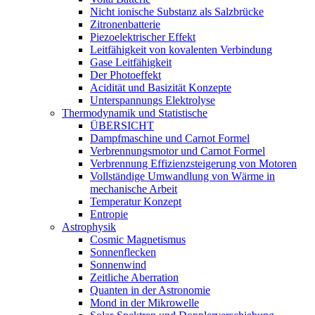
Nicht ionische Substanz als Salzbrücke
Zitronenbatterie
Piezoelektrischer Effekt
Leitfähigkeit von kovalenten Verbindung
Gase Leitfähigkeit
Der Photoeffekt
Acidität und Basizität Konzepte
Unterspannungs Elektrolyse
Thermodynamik und Statistische
ÜBERSICHT
Dampfmaschine und Carnot Formel
Verbrennungsmotor und Carnot Formel
Verbrennung Effizienzsteigerung von Motoren
Vollständige Umwandlung von Wärme in
mechanische Arbeit
Temperatur Konzept
Entropie
Astrophysik
Cosmic Magnetismus
Sonnenflecken
Sonnenwind
Zeitliche Aberration
Quanten in der Astronomie
Mond in der Mikrowelle