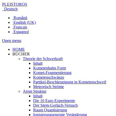
PLEISTOROS
Deutsch
Română
English (UK)
Francais
Espagnol
Open menu
HOME
BÜCHER
Theorie der Schwerkraft
Inhalt
Kometenbahn Form
Komet-Fragmentierung
Kometenschwänze
Partikel-Beschleunigung in Kometenschweif
Meteorisch Ströme
Atom Struktur
Inhalt
Die 10 Euro Experimente
Der Stern-Gerlach-Versuch
Raum Quantisierung
Ionisierungsenergie Veränderung