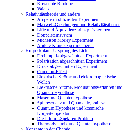
Kovalente Bindung
Valenz
Relativitätstheorie und andere
Ampere modifizierten Experiment
Maxwell-Gleichungen und Relativitätstheorie
Lifte und Äquivalenzprinzip Experiment
Doppelsternsystem
Michelson Morley Experiment
Andere Kräne experimentieren
Korpuskularer Ursprung des Lichts
Drehimpuls abgeschnitten Experiment
Polarisation abgeschnitten Experiment
Druck abgeschnitten Experiment
Compton-Effekt
Elektrische Ströme und elektromagnetische
Wellen
Elektrische Ströme, Modulationsverfahren und
Quanten-Hypothese
Maser und Quantenhypothese
Spinresonanz und Quantenhypothese
Quantum Hypothese und kosmische
Körpertemperatur
Die Infrarot-Spektren Problem
Thermodynamik und Quantenhypothese
Konzepte in der Chemie