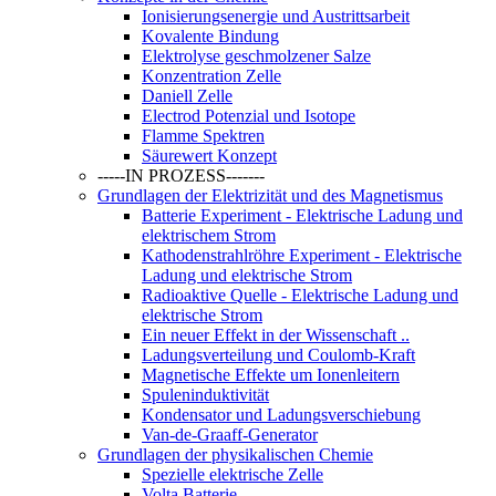
Ionisierungsenergie und Austrittsarbeit
Kovalente Bindung
Elektrolyse geschmolzener Salze
Konzentration Zelle
Daniell Zelle
Electrod Potenzial und Isotope
Flamme Spektren
Säurewert Konzept
-----IN PROZESS-------
Grundlagen der Elektrizität und des Magnetismus
Batterie Experiment - Elektrische Ladung und
elektrischem Strom
Kathodenstrahlröhre Experiment - Elektrische
Ladung und elektrische Strom
Radioaktive Quelle - Elektrische Ladung und
elektrische Strom
Ein neuer Effekt in der Wissenschaft ..
Ladungsverteilung und Coulomb-Kraft
Magnetische Effekte um Ionenleitern
Spuleninduktivität
Kondensator und Ladungsverschiebung
Van-de-Graaff-Generator
Grundlagen der physikalischen Chemie
Spezielle elektrische Zelle
Volta Batterie