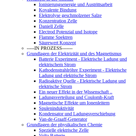
Ionisierungsenergie und Austrittsarbeit
Kovalente Bindung
Elektrolyse geschmolzener Salze
Konzentration Zelle
Daniell Zelle
Electrod Potenzial und Isotope
Flamme Spektren
Säurewert Konzept
-----IN PROZESS-------
Grundlagen der Elektrizität und des Magnetismus
Batterie Experiment - Elektrische Ladung und
elektrischem Strom
Kathodenstrahlröhre Experiment - Elektrische
Ladung und elektrische Strom
Radioaktive Quelle - Elektrische Ladung und
elektrische Strom
Ein neuer Effekt in der Wissenschaft ..
Ladungsverteilung und Coulomb-Kraft
Magnetische Effekte um Ionenleitern
Spuleninduktivität
Kondensator und Ladungsverschiebung
Van-de-Graaff-Generator
Grundlagen der physikalischen Chemie
Spezielle elektrische Zelle
Volta Batterie