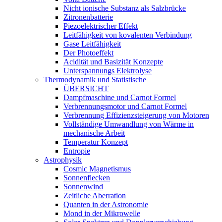
Nicht ionische Substanz als Salzbrücke
Zitronenbatterie
Piezoelektrischer Effekt
Leitfähigkeit von kovalenten Verbindung
Gase Leitfähigkeit
Der Photoeffekt
Acidität und Basizität Konzepte
Unterspannungs Elektrolyse
Thermodynamik und Statistische
ÜBERSICHT
Dampfmaschine und Carnot Formel
Verbrennungsmotor und Carnot Formel
Verbrennung Effizienzsteigerung von Motoren
Vollständige Umwandlung von Wärme in
mechanische Arbeit
Temperatur Konzept
Entropie
Astrophysik
Cosmic Magnetismus
Sonnenflecken
Sonnenwind
Zeitliche Aberration
Quanten in der Astronomie
Mond in der Mikrowelle