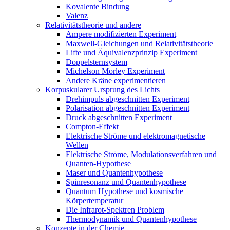
Kovalente Bindung
Valenz
Relativitätstheorie und andere
Ampere modifizierten Experiment
Maxwell-Gleichungen und Relativitätstheorie
Lifte und Äquivalenzprinzip Experiment
Doppelsternsystem
Michelson Morley Experiment
Andere Kräne experimentieren
Korpuskularer Ursprung des Lichts
Drehimpuls abgeschnitten Experiment
Polarisation abgeschnitten Experiment
Druck abgeschnitten Experiment
Compton-Effekt
Elektrische Ströme und elektromagnetische
Wellen
Elektrische Ströme, Modulationsverfahren und
Quanten-Hypothese
Maser und Quantenhypothese
Spinresonanz und Quantenhypothese
Quantum Hypothese und kosmische
Körpertemperatur
Die Infrarot-Spektren Problem
Thermodynamik und Quantenhypothese
Konzepte in der Chemie