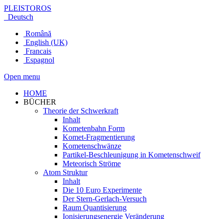
PLEISTOROS
Deutsch
Română
English (UK)
Francais
Espagnol
Open menu
HOME
BÜCHER
Theorie der Schwerkraft
Inhalt
Kometenbahn Form
Komet-Fragmentierung
Kometenschwänze
Partikel-Beschleunigung in Kometenschweif
Meteorisch Ströme
Atom Struktur
Inhalt
Die 10 Euro Experimente
Der Stern-Gerlach-Versuch
Raum Quantisierung
Ionisierungsenergie Veränderung