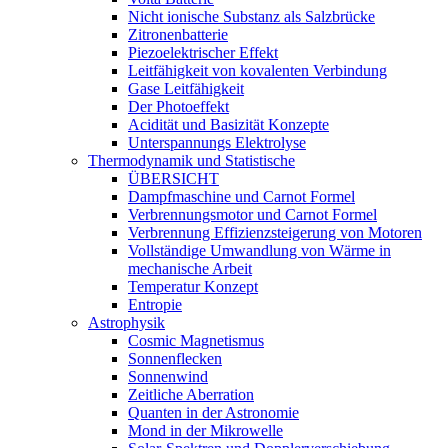
Nicht ionische Substanz als Salzbrücke
Zitronenbatterie
Piezoelektrischer Effekt
Leitfähigkeit von kovalenten Verbindung
Gase Leitfähigkeit
Der Photoeffekt
Acidität und Basizität Konzepte
Unterspannungs Elektrolyse
Thermodynamik und Statistische
ÜBERSICHT
Dampfmaschine und Carnot Formel
Verbrennungsmotor und Carnot Formel
Verbrennung Effizienzsteigerung von Motoren
Vollständige Umwandlung von Wärme in
mechanische Arbeit
Temperatur Konzept
Entropie
Astrophysik
Cosmic Magnetismus
Sonnenflecken
Sonnenwind
Zeitliche Aberration
Quanten in der Astronomie
Mond in der Mikrowelle