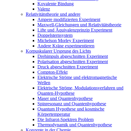
Kovalente Bindung
Valenz
Relativitätstheorie und andere
Ampere modifizierten Experiment
Maxwell-Gleichungen und Relativitätstheorie
Lifte und Äquivalenzprinzip Experiment
Doppelsternsystem
Michelson Morley Experiment
Andere Kräne experimentieren
Korpuskularer Ursprung des Lichts
Drehimpuls abgeschnitten Experiment
Polarisation abgeschnitten Experiment
Druck abgeschnitten Experiment
Compton-Effekt
Elektrische Ströme und elektromagnetische
Wellen
Elektrische Ströme, Modulationsverfahren und
Quanten-Hypothese
Maser und Quantenhypothese
Spinresonanz und Quantenhypothese
Quantum Hypothese und kosmische
Körpertemperatur
Die Infrarot-Spektren Problem
Thermodynamik und Quantenhypothese
Konzepte in der Chemie