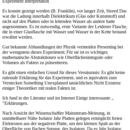
Experiment Interpretation
Es konnte gezeigt werden (B. Franklin), vor langer Zeit, Stored Das
war die Ladung innerhalb Dielektrikum (Glas oder Kunststoff) und
nicht auf den Platten oder in leitenden Wasser als andere hatte
angenommen. Es ist notwendig, erste Variante der Leidener Flasche,
die in einer Glasflasche mit Wasser und Wasser in der Kette bestand
erwähnt werden.
Gut bekannte Abhandlungen der Physik vermeiden Presenting bei
der wenigstens dieses Experiment; Für sie ist es wichtiger,
mathematische Abstraktionen wie Oberflächenintegrale oder
Volumen als Fakten zu präsentieren.
Es gibt einen einfachen Grund für dieses Versäumnis: Es gibt keine
rationale Erklärung für das Experiment, und es äquivalent zum
Verstecken Something Unexplained tatsächlichen Nicht Existenz
einiger Theoretiker mit realen Fakten ist.
Ich fand in der Literatur und im Internet Einige interessante ,,
"Erklärungen.
Nach Ansicht der Wissenschaftler Mainstream-Meinung, in
unmittelbarer Nähe Isolator Jahr Platten gelegen ermöglicht freien
Elektronen aus der negativen Platte, um den kleinen Spalt an der
Oberfläche von flachen Sprung, des Isolators. Da es Jahr Isolator,