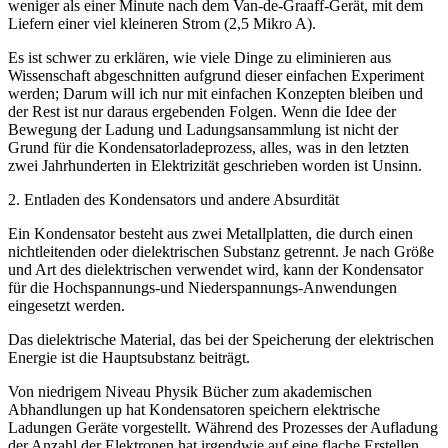
weniger als einer Minute nach dem Van-de-Graaff-Gerät, mit dem
Liefern einer viel kleineren Strom (2,5 Mikro A).
Es ist schwer zu erklären, wie viele Dinge zu eliminieren aus
Wissenschaft abgeschnitten aufgrund dieser einfachen Experiment
werden; Darum will ich nur mit einfachen Konzepten bleiben und
der Rest ist nur daraus ergebenden Folgen. Wenn die Idee der
Bewegung der Ladung und Ladungsansammlung ist nicht der
Grund für die Kondensatorladeprozess, alles, was in den letzten
zwei Jahrhunderten in Elektrizität geschrieben worden ist Unsinn.
2. Entladen des Kondensators und andere Absurdität
Ein Kondensator besteht aus zwei Metallplatten, die durch einen
nichtleitenden oder dielektrischen Substanz getrennt. Je nach Größe
und Art des dielektrischen verwendet wird, kann der Kondensator
für die Hochspannungs-und Niederspannungs-Anwendungen
eingesetzt werden.
Das dielektrische Material, das bei der Speicherung der elektrischen
Energie ist die Hauptsubstanz beiträgt.
Von niedrigem Niveau Physik Bücher zum akademischen
Abhandlungen up hat Kondensatoren speichern elektrische
Ladungen Geräte vorgestellt. Während des Prozesses der Aufladung
der Anzahl der Elektronen hat irgendwie auf eine flache Erstellen