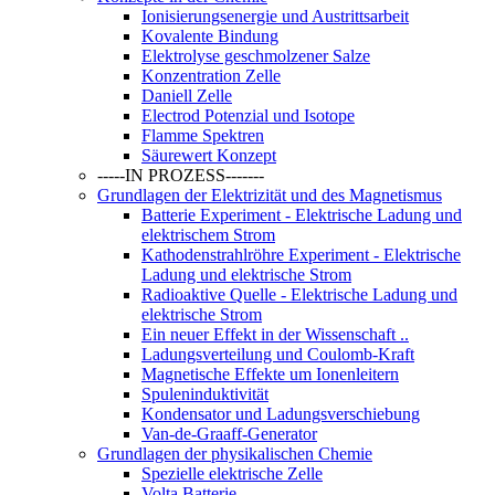
Ionisierungsenergie und Austrittsarbeit
Kovalente Bindung
Elektrolyse geschmolzener Salze
Konzentration Zelle
Daniell Zelle
Electrod Potenzial und Isotope
Flamme Spektren
Säurewert Konzept
-----IN PROZESS-------
Grundlagen der Elektrizität und des Magnetismus
Batterie Experiment - Elektrische Ladung und
elektrischem Strom
Kathodenstrahlröhre Experiment - Elektrische
Ladung und elektrische Strom
Radioaktive Quelle - Elektrische Ladung und
elektrische Strom
Ein neuer Effekt in der Wissenschaft ..
Ladungsverteilung und Coulomb-Kraft
Magnetische Effekte um Ionenleitern
Spuleninduktivität
Kondensator und Ladungsverschiebung
Van-de-Graaff-Generator
Grundlagen der physikalischen Chemie
Spezielle elektrische Zelle
Volta Batterie