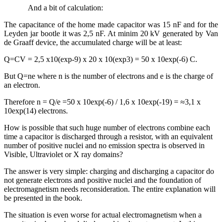
And a bit of calculation:
The capacitance of the home made capacitor was 15 nF and for the
Leyden jar bootle it was 2,5 nF. At minim 20 kV generated by Van
de Graaff device, the accumulated charge will be at least:
Q=CV = 2,5 x10(exp-9) x 20 x 10(exp3) = 50 x 10exp(-6) C.
But Q=ne where n is the number of electrons and e is the charge of
an electron.
Therefore n = Q/e =50 x 10exp(-6) / 1,6 x 10exp(-19) = ≈3,1 x
10exp(14) electrons.
How is possible that such huge number of electrons combine each
time a capacitor is discharged through a resistor, with an equivalent
number of positive nuclei and no emission spectra is observed in
Visible, Ultraviolet or X ray domains?
The answer is very simple: charging and discharging a capacitor do
not generate electrons and positive nuclei and the foundation of
electromagnetism needs reconsideration. The entire explanation will
be presented in the book.
The situation is even worse for actual electromagnetism when a