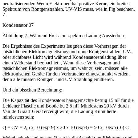
neutralisierenden Wenn Elektronen hat positive Kerne, ein breites
Spektrum von Röntgenstrahlen, UV-VIS muss, wie in Fig beachten.
7.
Kondensator 07
Abbildung 7. Während Emissionsspektren Ladung Aussterben
Die Ergebnisse des Experiments leugnen diese Vorhersagen der
tatsächlichen Elektromagnetismus und ohne Röntgenstrahlen, UV-
oder sichtbares Licht wird während Kondensatorentladung über
einen Widerstand beobachtet. , Wenn diese Vorhersagen und
tatsächlichen Elektromagnetismus, um wahr zu sein, müssen alle
elektronischen Geräte für den Verbraucher eingeschränkt werden,
denn alle müssen Röntgen- und UV-Strahlung emittieren.
Und ein bisschen Berechnung:
Die Kapazität des Kondensators hausgemachte betrug 15 nF für die
Leidener Flasche und Bootle bu 2,5 nF. Mindestens 20 kV durch
Van-de-Graaff-Gerät erzeugt wird, die Ladung Kumulierte
mindestens sein:
Q = CV = 2,5 x 10 (exp-9) x 20 x 10 (exp3) = 50 x 10exp (-6) C
Wobei jedoch sind unsere Q = n ist die Anzahl von Elektronen und