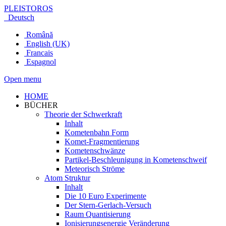
PLEISTOROS
Deutsch
Română
English (UK)
Francais
Espagnol
Open menu
HOME
BÜCHER
Theorie der Schwerkraft
Inhalt
Kometenbahn Form
Komet-Fragmentierung
Kometenschwänze
Partikel-Beschleunigung in Kometenschweif
Meteorisch Ströme
Atom Struktur
Inhalt
Die 10 Euro Experimente
Der Stern-Gerlach-Versuch
Raum Quantisierung
Ionisierungsenergie Veränderung